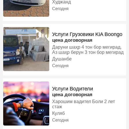
Худжанд
Сегодня
Услуги Грузовики KiA Boongo
цена договорная
Даруни шаҳр 4 тон бор мегирад.
Аз шаҳр берун 3 тон бор мегирад
Душанбе
Сегодня
Услуги Водители
цена договорная
Харошим вадител Боли 2 лет
стаж
Куляб
Сегодня