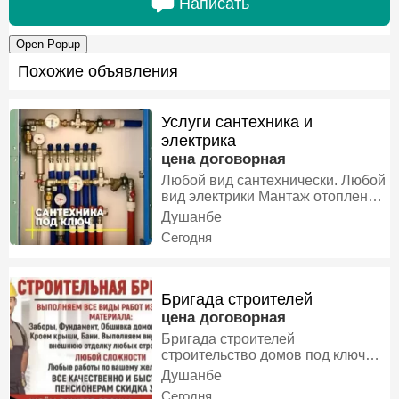
Написать
Open Popup
Похожие объявления
Услуги сантехника и
электрика
цена договорная
Любой вид сантехнически. Любой
вид электрики Мантаж отоплени.
Мантаж Оби хунук ва гарм Уста
Душанбе
туалет. Уста. Вана. Уста термекс.
Сегодня
Уст насосов. Уст сушилка. Уст
смисител. Уст умивальник.
Мантаж электрики. Уст щит Уст.
Подразетки Уст разетки Любой
Бригада строителей
сложности элеетрики Уст
цена договорная
Бригада строителей
строительство домов под ключ
ремонт квартир под ключ с
Душанбе
материалом без есть все не
Сегодня