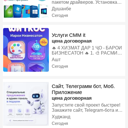
пакетом драйверов. Установка
дополнительных программ.
Душанбе
Установка Антивирусных
Сегодня
программ. Восстановление
потерянных данных. Чистка и
Замена Термопасты
Услуги СММ it
цена договорная
🔥 4 ХИЗМАТ ДАР 1 ҶО - БАРОИ
БИЗНЕСАТОН 🔥 1. 🎨 РАСМИ
РЕКЛАМАВӢ МЕСОЗАМ Пост,
Ашт
сторис, баннер барои Instagram.
Сегодня
Зебо, трендӣ, мефурӯшад. 2. 🤖
ПРОМТ БАРОИ ЧАТ
GPT/Midjourney МЕНАВИСАМ
Худтан расм/матн созед. 100
Сайт, Телеграмм бот, Моб.
промти тайёр медиҳам =
Приложение
вақтатонро 10х сарфа. 3. 📹
цена договорная
ВИДЕОИ REELS/TIKTOK
Запустите свой проект быстрее!
МЕСОЗАМ Монтаж, субтитр,
Закажите сайт, Telegram-бота или
мусиқии тренд. 1 видео = 10,000+
мобильное приложение и
Худжанд
просмотр. 4. 🎓 ДАРС МЕДИҲАМ:
получите админ-панель
Сегодня
Худтан SMM-щик шавед Дар 5
бесплатно. Количество мест по