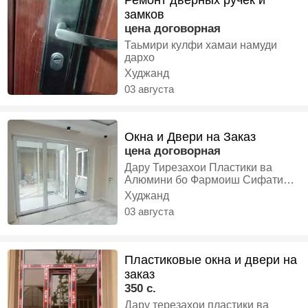
Ремонт дверных ручек и
замков
цена договорная
Таьмири кулфи хамаи намуди
дархо
Худжанд
03 августа
Окна и Двери на Заказ
цена договорная
Дару Тирезахои Пластики ва
Алюмини бо Фармоиш Сифати
Баланд Нархҳои Дастар Дар
Худжанд
муддати Кутох
03 августа
Пластиковые окна и двери на
заказ
350 с.
Дару терезахои пластики ва