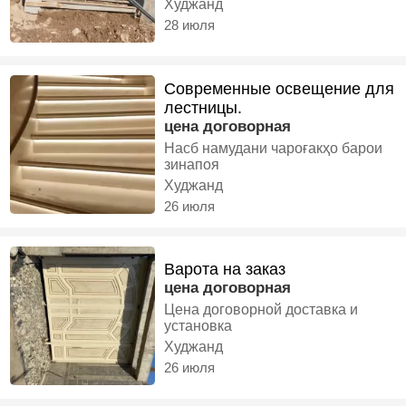
Худжанд
сифати баланд
28 июля
Современные освещение для
лестницы.
цена договорная
Насб намудани чароғакҳо барои
зинапоя
Худжанд
26 июля
Варота на заказ
цена договорная
Цена договорной доставка и
установка
Худжанд
26 июля