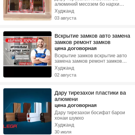
алюминий месозем бо нархи
арзон
Худжанд
03 августа
Вскрытие замков авто замена
замков ремонт замков
цена договорная
Вскрытие замков вскрытие авто
замена замков ремонт замков
замена цилиндра замка срочно
Худжанд
не дорого 24/7
02 августа
Дару тирезахои пластики ва
алюмени
цена договорная
Дару тирезахои босифат барои
хонаи шумхо
Худжанд
30 июля