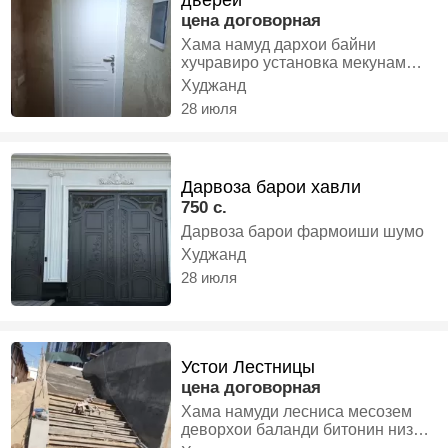
дверей
цена договорная
Хама намуд дархои байни
хучравиро установка мекунам
занг занед консультации бе пул
Худжанд
28 июля
Дарвоза барои хавли
750 с.
Дарвоза барои фармоиши шумо
Худжанд
28 июля
Устои Лестницы
цена договорная
Хама намуди лесниса месозем
деворхои баланди битонин низ
мерезем бо мухлати кутох бо