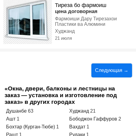
Тиреза бо фармоиш
цена договорная
Фармоиши Дару Тирезахои
Пластики ва Алюмини
Худжанд
21 июля
Следующая →
«Окна, двери, балконы и лестницы на
заказ — установка и изготовление под
заказ» в других городах
Душанбе
63
Худжанд
21
Ашт
1
Бободжон Гаффуров
2
Бохтар (Курган-Тюбе)
1
Вахдат
1
Рашт
1
Рудаки
1