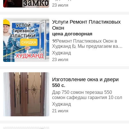
23 июля
Услуги Ремонт Пластиковых
Окон
цена договорная
⚒️Ремонт Пластиковых Окон в
Худжанд 🙋 Мы предлагаем вам
все услуги 🪟Регулировке Окон
Худжанд
23 июля
🔳Реставрация Створок 🔇
Шумоизоляция Окна 🧬Замена
Уплотнитель 🔎Замена Разбитого
Стекла 🩹Установка Падаконник
Изготовление окна и двери
🚪Установка Доводчик 🥅
550 с.
Установка Москитные сетки 🧵
Дар 750 сомон терезаш 550
Замена Петли 📏Замена Замков
сомон сафедаш гарантия 10 сол
🔑Замена Сердечник 🧤Замена
Худжанд
Ручки 🚪Открытие Створок на
21 июля
глухой окна 🔐Установка Замок
блокиратор ☎Звонить 🕡24/7☀️🌙
🛠Работа круглосуточная 🪐