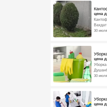
Канто
цена 
Кантоф
Вахдат
30 июл
Уборк
цена 
Душан
30 июл
Уборк
цена 