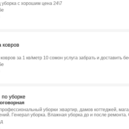
все вид уборка с хорошим цена 24\7
бе
я
а ковров
ковров за 1 кв/метр 10 сомон услуга забрать и доставить бе
бе
я
 по уборке
договорная
 профессиональный уборки :квартир, дамов коттеджей, мага
ний. Генерал уборка. Влажная уборка до и после ремонта.
нд
я