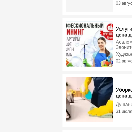
03 авгу
Услуги
цена 
Асалом
Звонит
Худжа
02 авгу
Уборк
цена 
Душан
31 июл