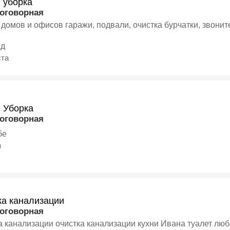
 уборка
договорная
 домов и офисов гаражи, подвали, очистка бурчатки, звонит
нд
ста
и Уборка
договорная
бе
я
ка канализации
договорная
а канализации очистка канализации кухни Ивана туалет люб