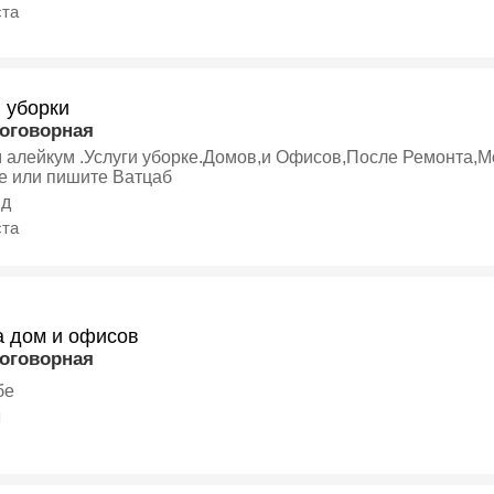
ста
 уборки
договорная
 алейкум .Услуги уборке.Домов,и Офисов,После Ремонта,М
е или пишите Ватцаб
нд
ста
а дом и офисов
договорная
бе
я