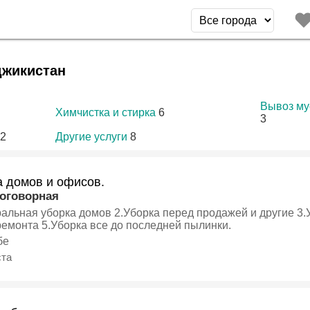
джикистан
Вывоз му
Химчистка и стирка
6
3
2
Другие услуги
8
а домов и офисов.
договорная
домов 2.Уборка перед продажей и другие 3.Уборка влажная 4.Уборка
после ремонта 5.Уборка все до последней пылинки.
бе
ста