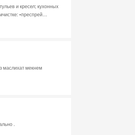
ление всей оставшейся влаги
00 боз маслихат мекнем
бель. Профессионально .