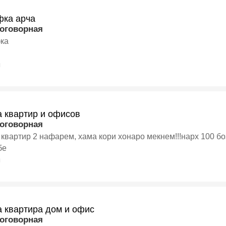
фка арча
договорная
ка
я
а квартир и офисов
договорная
Уборка квартир 2 нафарем, хама кори хонаро мекнем!!!нарх 1
бе
я
а квартира дом и офис
договорная