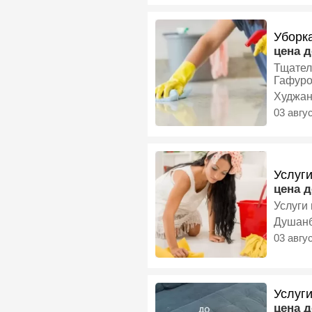
Уборк
цена 
Тщательная 
Гафуро
Худжа
03 авгу
Услуги
цена 
Услуги
Душан
03 авгу
Услуги
цена 