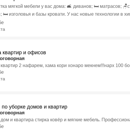
мебели у вас дома: 🛋️ диванов; 🛏️ матрасов; 🪑стульев и кресел; кухонных
ке: •преспрей
й не имеет характерного химического запаха) •роторная машинка(зачистка электро-
бе
( тщательное вымывание
ста
ов моющего раствора из обивки мебели и максимальное уда
а квартир и офисов
договорная
Уборка квартир 2 нафарем, хама кори хонаро мекнем!!!нарх 1
бе
ста
 по уборке домов и квартир
договорная
Уборки дом и квартира стирка ковёр и мягкие ме
бе