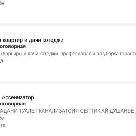
бе
 квартир и дачи котеджи
договорная
 кварьиры и дачи котеджи .професиональная уборка гарант
нд
и Ассенизатор
договорная
КАДАНИ ТУАЛЕТ КАНАЛИЗАТСИЯ СЕПТИК АЙ ДУШАНБЕ
бе
ста