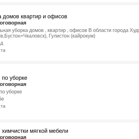
а домов квартир и офисов
договорная
уборка домов , квартир , офисов В области города Худжанд,
в,Бустон+Чкаловск), Гулистон (кайрокум)
нд
ста
 по уборке
договорная
 по уборке
бе
ста
 химчистки мягкой мебели
договорная