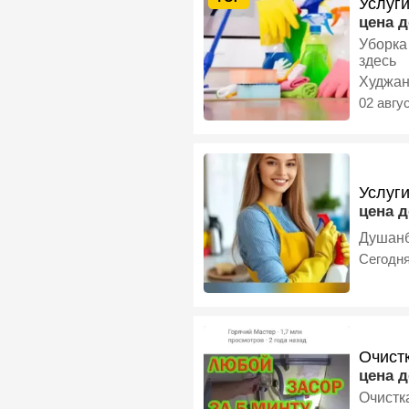
Услуги
цена 
Уборка
здесь
Худжа
02 авгу
Услуг
цена 
Душан
Сегодн
Очист
цена 
Очистк