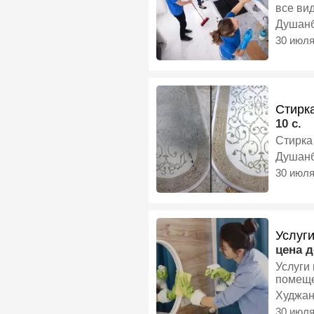
Душан
30 июл
Стирк
10 с.
Стирка 
Душан
30 июл
Услуги
цена 
Услуги
помеще
Худжа
30 июл